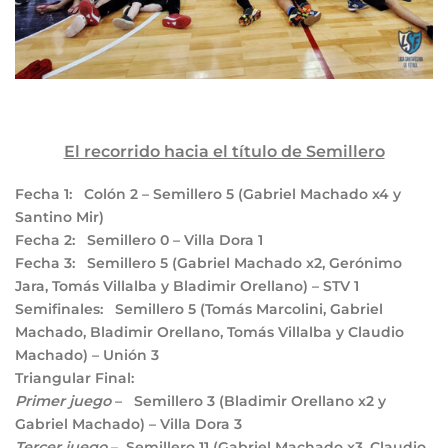
El recorrido hacia el título de Semillero
Fecha 1:
Colón
2
– Semillero
5
(Gabriel Machado x4 y
Santino Mir)
Fecha 2:
Semillero
0
– Villa Dora
1
Fecha 3:
Semillero
5
(Gabriel Machado x2, Gerónimo
Jara, Tomás Villalba y Bladimir Orellano) – STV
1
Semifinales:
Semillero
5
(Tomás Marcolini, Gabriel
Machado, Bladimir Orellano, Tomás Villalba y Claudio
Machado) – Unión
3
Triangular Final:
Primer juego
– Semillero
3
(Bladimir Orellano x2 y
Gabriel Machado) – Villa Dora
3
Tercer juego
– Semillero
11
(Gabriel Machado x3, Claudio