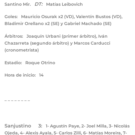
DT:
Santino Mir.
Matías Leibovich
Goles:
Mauricio Osurak x2 (VD), Valentín Bustos (VD),
Bladimir Orellano x2 (SE) y Gabriel Machado (SE)
Árbitros:
Joaquín Urbani (primer árbitro), Iván
Chazarreta (segundo árbitro) y Marcos Carducci
(cronometrista)
Estadio:
Roque Otrino
Hora de inicio:
14
– – – – – – – –
Sanjustino 3:
1- Agustín Paye, 2- Joel Milla, 3- Nicolás
Ojeda, 4- Alexis Ayala, 5- Carlos Zilli, 6- Matías Moreira, 7-