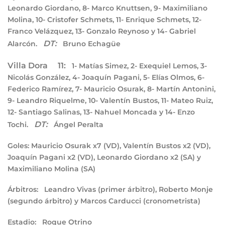
Leonardo Giordano, 8- Marco Knuttsen, 9- Maximiliano
Molina, 10- Cristofer Schmets, 11- Enrique Schmets, 12-
Franco Velázquez, 13- Gonzalo Reynoso y 14- Gabriel
DT:
Alarcón.
Bruno Echagüe
Villa Dora 11:
1- Matías Simez, 2- Exequiel Lemos, 3-
Nicolás González, 4- Joaquín Pagani, 5- Elías Olmos, 6-
Federico Ramírez, 7- Mauricio Osurak, 8- Martín Antonini,
9- Leandro Riquelme, 10- Valentín Bustos, 11- Mateo Ruiz,
12- Santiago Salinas, 13- Nahuel Moncada y 14- Enzo
DT:
Tochi.
Ángel Peralta
Goles:
Mauricio Osurak x7 (VD), Valentín Bustos x2 (VD),
Joaquín Pagani x2 (VD), Leonardo Giordano x2 (SA) y
Maximiliano Molina (SA)
Árbitros:
Leandro Vivas (primer árbitro), Roberto Monje
(segundo árbitro) y Marcos Carducci (cronometrista)
Estadio:
Roque Otrino