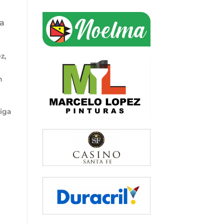
 a
z,
n
iga