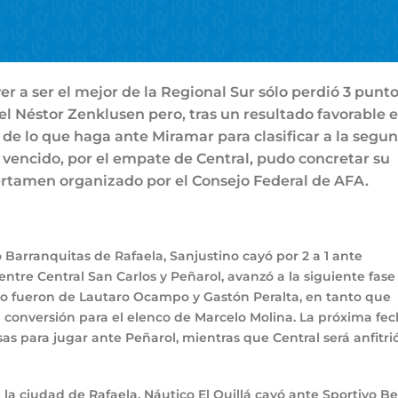
er a ser el mejor de la Regional Sur sólo perdió 3 punto
n el Néstor Zenklusen pero, tras un resultado favorable 
 de lo que haga ante Miramar para clasificar a la segu
 vencido, por el empate de Central, pudo concretar su
certamen organizado por el Consejo Federal de AFA.
 Barranquitas de Rafaela, Sanjustino cayó por 2 a 1 ante
 entre Central San Carlos y Peñarol, avanzó a la siguiente fase
lino fueron de Lautaro Ocampo y Gastón Peralta, en tanto que
a conversión para el elenco de Marcelo Molina. La próxima fe
osas para jugar ante Peñarol, mientras que Central será anfitri
de la ciudad de Rafaela, Náutico El Quillá cayó ante Sportivo B