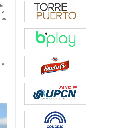
de
 y
los
 el