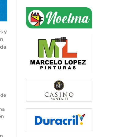
s y
en
nda
 de
cha
ón
en