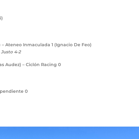
i)
) – Ateneo Inmaculada
1
(Ignacio De Feo)
 Justo 4-2
as Audez) – Ciclón Racing
0
ependiente
0