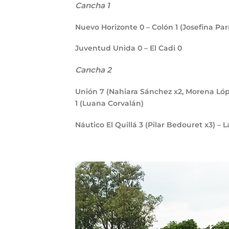
Cancha 1
Nuevo Horizonte
0
– Colón
1
(Josefina Par
Juventud Unida
0
– El Cadi
0
Cancha 2
Unión
7
(Nahiara Sánchez x2, Morena Lópe
1
(Luana Corvalán)
Náutico El Quillá
3
(Pilar Bedouret x3) – L