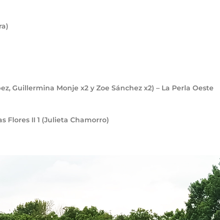
ra)
z, Guillermina Monje x2 y Zoe Sánchez x2) – La Perla Oeste
as Flores II
1
(Julieta Chamorro)