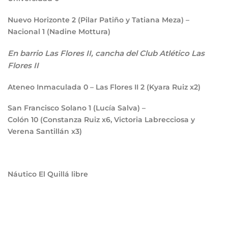
Nuevo Horizonte
2
(Pilar Patiño y Tatiana Meza) –
Nacional
1
(Nadine Mottura)
En barrio Las Flores II, cancha del Club Atlético Las
Flores II
Ateneo Inmaculada
0
– Las Flores II
2
(Kyara Ruiz x2)
San Francisco Solano
1
(Lucía Salva) –
Colón
10
(Constanza Ruiz x6, Victoria Labrecciosa y
Verena Santillán x3)
Náutico El Quillá libre