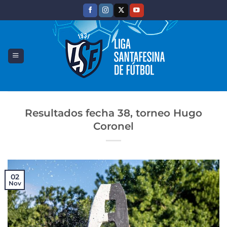
Saltar
al
contenido
Resultados fecha 38, torneo Hugo
Coronel
02
Nov