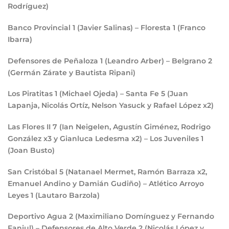
Rodríguez)
Banco Provincial
1
(Javier Salinas) – Floresta
1
(Franco
Ibarra)
Defensores de Peñaloza
1
(Leandro Arber) – Belgrano
2
(Germán Zárate y Bautista Ripani)
Los Piratitas
1
(Michael Ojeda) – Santa Fe
5
(Juan
Lapanja, Nicolás Ortíz, Nelson Yasuck y Rafael López x2)
Las Flores II
7
(Ian Neigelen, Agustín Giménez, Rodrigo
González x3 y Gianluca Ledesma x2) – Los Juveniles
1
(Joan Busto)
San Cristóbal
5
(Natanael Mermet, Ramón Barraza x2,
Emanuel Andino y Damián Gudiño) – Atlético Arroyo
Leyes
1
(Lautaro Barzola)
Deportivo Agua
2
(Maximiliano Domínguez y Fernando
Fanjul) – Defensores de Alto Verde
2
(Nicolás López y