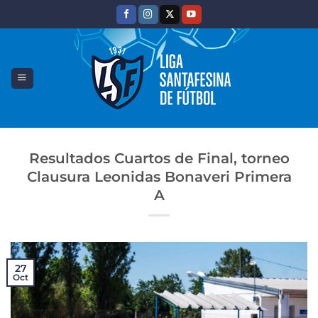
Saltar
al
contenido
Resultados Cuartos de Final, torneo
Clausura Leonidas Bonaveri Primera
A
27
Oct