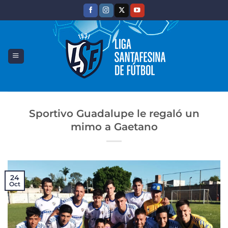
Saltar
al
contenido
Sportivo Guadalupe le regaló un
mimo a Gaetano
24
Oct