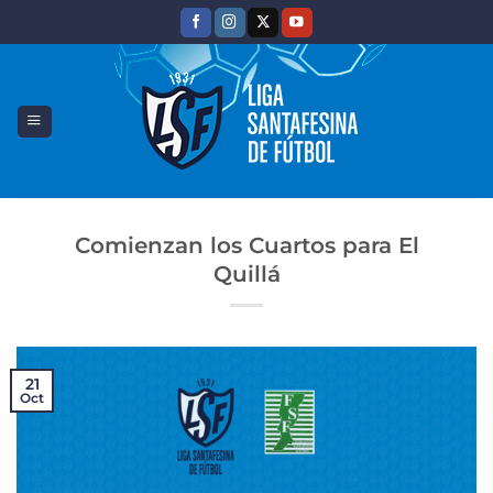
Saltar
al
contenido
Comienzan los Cuartos para El
Quillá
21
Oct