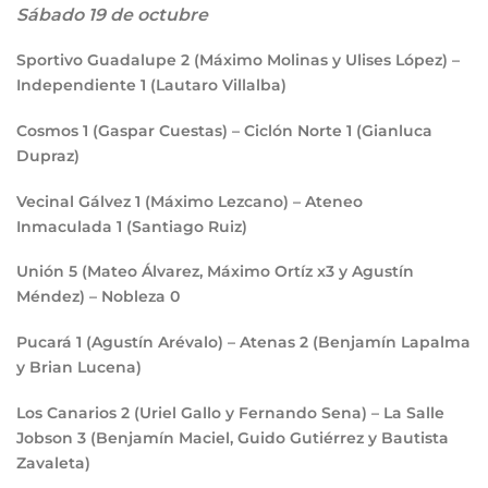
Sábado 19 de octubre
Sportivo Guadalupe
2
(Máximo Molinas y Ulises López) –
Independiente
1
(Lautaro Villalba)
Cosmos
1
(Gaspar Cuestas) – Ciclón Norte
1
(Gianluca
Dupraz)
Vecinal Gálvez
1
(Máximo Lezcano) – Ateneo
Inmaculada
1
(Santiago Ruiz)
Unión
5
(Mateo Álvarez, Máximo Ortíz x3 y Agustín
Méndez) – Nobleza
0
Pucará
1
(Agustín Arévalo) – Atenas
2
(Benjamín Lapalma
y Brian Lucena)
Los Canarios
2
(Uriel Gallo y Fernando Sena) – La Salle
Jobson
3
(Benjamín Maciel, Guido Gutiérrez y Bautista
Zavaleta)