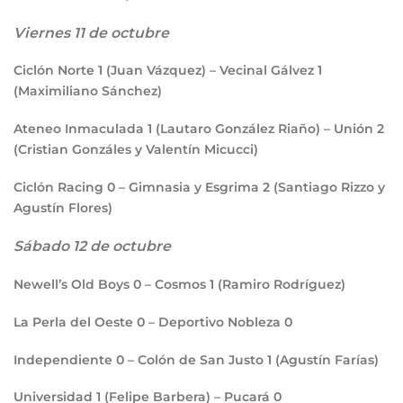
Viernes 11 de octubre
Ciclón Norte
1
(Juan Vázquez) – Vecinal Gálvez
1
(Maximiliano Sánchez)
Ateneo Inmaculada
1
(Lautaro González Riaño) – Unión
2
(Cristian Gonzáles y Valentín Micucci)
Ciclón Racing
0
– Gimnasia y Esgrima
2
(Santiago Rizzo y
Agustín Flores)
Sábado 12 de octubre
Newell’s Old Boys
0
– Cosmos
1
(Ramiro Rodríguez)
La Perla del Oeste
0
– Deportivo Nobleza
0
Independiente
0
– Colón de San Justo
1
(Agustín Farías)
Universidad
1
(Felipe Barbera) – Pucará
0