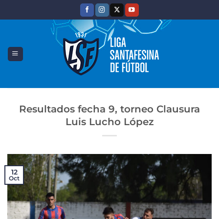
Saltar
al
contenido
Resultados fecha 9, torneo Clausura
Luis Lucho López
12
Oct