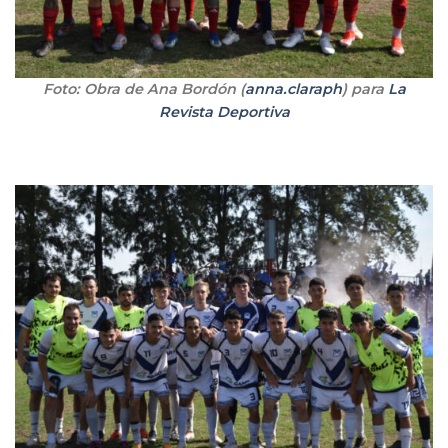
Foto: Obra de Ana Bordón (
anna.claraph
) para
La
Revista Deportiva