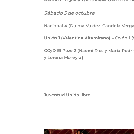
Náutico El Quillá
1
(Antonella Garzón) – 
Sábado 5 de octubre
Nacional
4
(Dalma Valdez, Candela Verga
Unión
1
(Valentina Altamirano) – Colón
1
(
CCyD El Pozo
2
(Naomi Ríos y María Rodrí
y Lorena Moreyra)
Juventud Unida libre