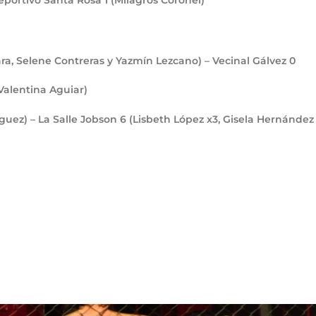
Deportivo Santa Rosa
1
(Milagros Coronel)
ra, Selene Contreras y Yazmín Lezcano) – Vecinal Gálvez
0
Valentina Aguiar)
guez) – La Salle Jobson
6
(Lisbeth López x3, Gisela Hernández