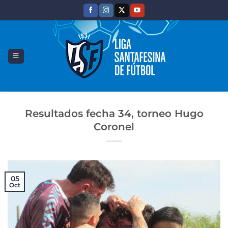
Saltar
al
contenido
Resultados fecha 34, torneo Hugo
Coronel
05
Oct