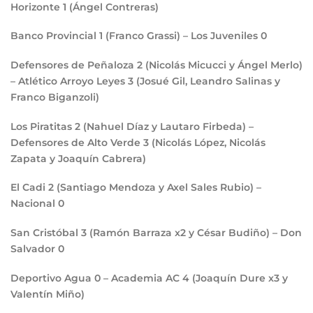
Horizonte
1
(Ángel Contreras)
Banco Provincial
1
(Franco Grassi) – Los Juveniles
0
Defensores de Peñaloza
2
(Nicolás Micucci y Ángel Merlo)
– Atlético Arroyo Leyes
3
(Josué Gil, Leandro Salinas y
Franco Biganzoli)
Los Piratitas
2
(Nahuel Díaz y Lautaro Firbeda) –
Defensores de Alto Verde
3
(Nicolás López, Nicolás
Zapata y Joaquín Cabrera)
El Cadi
2
(Santiago Mendoza y Axel Sales Rubio) –
Nacional
0
San Cristóbal
3
(Ramón Barraza x2 y César Budiño) – Don
Salvador
0
Deportivo Agua
0
– Academia AC
4
(Joaquín Dure x3 y
Valentín Miño)