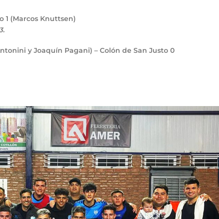
no
1
(Marcos Knuttsen)
3.
Antonini y Joaquín Pagani) – Colón de San Justo
0