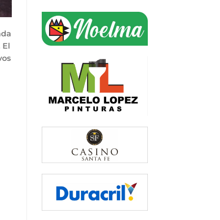
nda
 El
vos