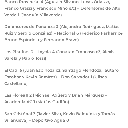
Banco Provincial
4
(Agustín Silvano, Lucas Odasso,
Franco Grassi y Francisco Miño e/c) – Defensores de Alto
Verde
1
(Joaquín Villaverde)
Defensores de Peñaloza
3
(Alejandro Rodríguez, Matías
Ruiz y Sergio González) – Nacional
6
(Federico Farherr x4,
Bruno Espíndola y Fernando Bravo)
Los Piratitas
0
– Loyola
4
(Jonatan Troncoso x2, Alexis
Varela y Pablo Tossi)
El Cadi
5
(Juan Espinoza x2, Santiago Mendoza, lautaro
Escobar y Kevin Ramírez) – Don Salvador
1
(Ulises
Castellano)
Las Flores II
2
(Michael Agüero y Brian Márquez) –
Academia AC
1
(Matías Gudiño)
San Cristóbal
3
(Javier Silva, Kevin Balquinta y Tomás
Villanueva) – Deportivo Agua
0