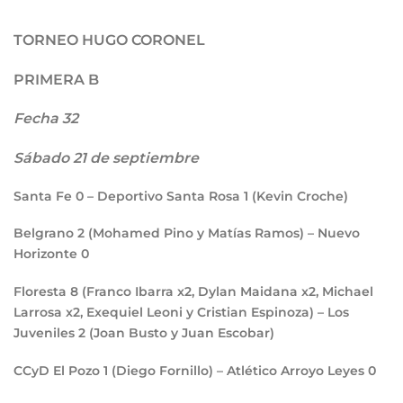
TORNEO HUGO CORONEL
PRIMERA B
Fecha 32
Sábado 21 de septiembre
Santa Fe
0
– Deportivo Santa Rosa
1
(Kevin Croche)
Belgrano
2
(Mohamed Pino y Matías Ramos) – Nuevo
Horizonte
0
Floresta
8
(Franco Ibarra x2, Dylan Maidana x2, Michael
Larrosa x2, Exequiel Leoni y Cristian Espinoza) – Los
Juveniles
2
(Joan Busto y Juan Escobar)
CCyD El Pozo
1
(Diego Fornillo) – Atlético Arroyo Leyes
0