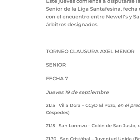
Este jueves comienza a disputarse l
Senior de la Liga Santafesina, fecha 
con el encuentro entre Newell’s y S
árbitros designados.
TORNEO CLAUSURA AXEL MENOR
SENIOR
FECHA 7
Jueves 19 de septiembre
21.15
Villa Dora – CCyD El Pozo,
en el pr
Céspedes)
21.15
San Lorenzo – Colón de San Justo,
21.30
San Cristóbal – Juventud Unida (B