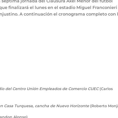
a séptima jornada del Clausura Axel Menor del fútbol
que finalizará el lunes en el estadio Miguel Franconieri
anjustino. A continuación el cronograma completo con 
edio del Centro Unión Empleados de Comercio CUEC
(Carlos
en Casa Turquesa, cancha de Nuevo Horizonte
(Roberto Monj
randon Alonso)