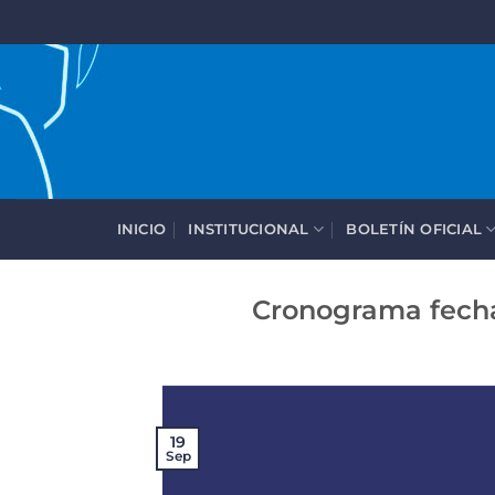
Saltar
al
contenido
INICIO
INSTITUCIONAL
BOLETÍN OFICIAL
Cronograma fecha
19
Sep