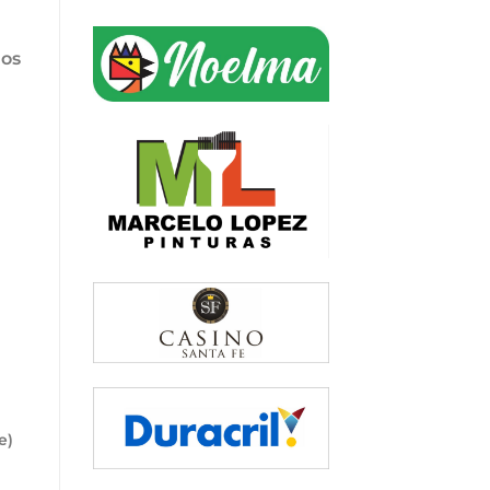
los
e)