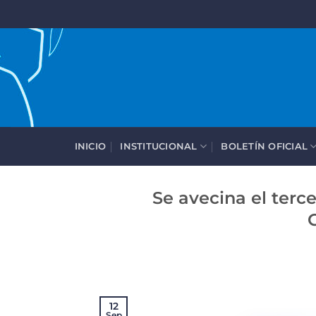
Saltar
al
contenido
INICIO
INSTITUCIONAL
BOLETÍN OFICIAL
Se avecina el terc
12
Sep