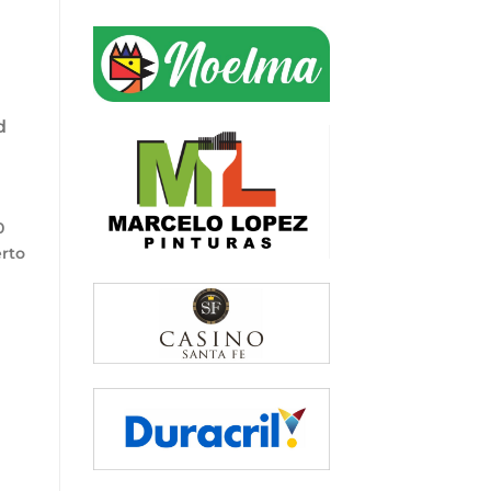
d
0
erto