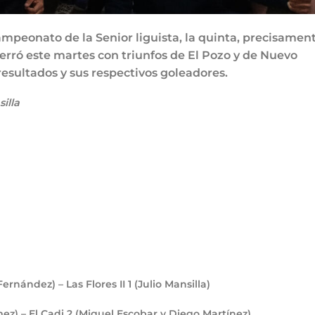
mpeonato de la Senior liguista, la quinta, precisament
erró este martes con triunfos de El Pozo y de Nuevo
resultados y sus respectivos goleadores.
illa
ernández) – Las Flores II
1
(Julio Mansilla)
ez) – El Cadi
2
(Miguel Escobar y Diego Martínez)