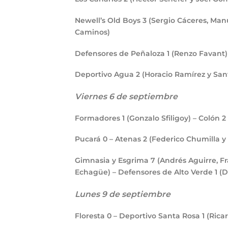
Newell’s Old Boys
3
(Sergio Cáceres, Man
Caminos)
Defensores de Peñaloza
1
(Renzo Favant)
Deportivo Agua
2
(Horacio Ramírez y San
Viernes 6 de septiembre
Formadores
1
(Gonzalo Sfiligoy) – Colón
2
Pucará
0
– Atenas
2
(Federico Chumilla y
Gimnasia y Esgrima
7
(Andrés Aguirre, F
Echagüe) – Defensores de Alto Verde
1
(D
Lunes 9 de septiembre
Floresta
0
– Deportivo Santa Rosa
1
(Ricar