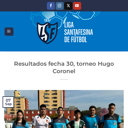
Saltar
al
contenido
Resultados fecha 30, torneo Hugo
Coronel
07
Sep