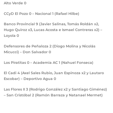
Alto Verde
0
CCyD El Pozo
0
– Nacional
1
(Rafael Hilbe)
Banco Provincial
9
(Javier Salinas, Tomás Roldán x2,
Hugo Quiroz x3, Lucas Acosta e Ismael Contreras x2) –
Loyola
0
Defensores de Peñaloza
2
(Diogo Molina y Nicolás
Micucci) – Don Salvador
0
Los Piratitas
0
– Academia AC
1
(Nahuel Fonseca)
El Cadi
4
(Axel Sales Rubio, Juan Espinoza x2 y Lautaro
Escobar) – Deportivo Agua
0
Las Flores II
3
(Rodrigo González x2 y Santiago Giménez)
– San Cristóbal
2
(Ramón Barraza y Natanael Mermet)