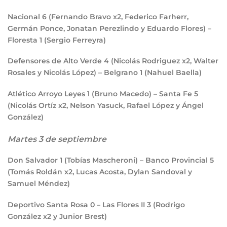
Nacional
6
(Fernando Bravo x2, Federico Farherr,
Germán Ponce, Jonatan Perezlindo y Eduardo Flores) –
Floresta
1
(Sergio Ferreyra)
Defensores de Alto Verde
4
(Nicolás Rodriguez x2, Walter
Rosales y Nicolás López) – Belgrano
1
(Nahuel Baella)
Atlético Arroyo Leyes
1
(Bruno Macedo) – Santa Fe
5
(Nicolás Ortíz x2, Nelson Yasuck, Rafael López y Ángel
González)
Martes 3 de septiembre
Don Salvador
1
(Tobías Mascheroni) – Banco Provincial
5
(Tomás Roldán x2, Lucas Acosta, Dylan Sandoval y
Samuel Méndez)
Deportivo Santa Rosa
0
– Las Flores II
3
(Rodrigo
González x2 y Junior Brest)