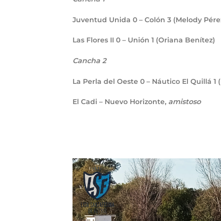
Juventud Unida
0
– Colón
3
(Melody Pérez
Las Flores II
0
– Unión
1
(Oriana Benítez)
Cancha 2
La Perla del Oeste
0
– Náutico El Quillá
1
El Cadi – Nuevo Horizonte,
amistoso