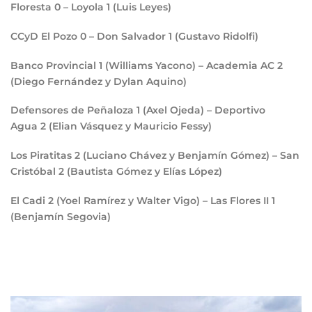
Floresta
0
– Loyola
1
(Luis Leyes)
CCyD El Pozo
0
– Don Salvador
1
(Gustavo Ridolfi)
Banco Provincial
1
(Williams Yacono) – Academia AC
2
(Diego Fernández y Dylan Aquino)
Defensores de Peñaloza
1
(Axel Ojeda) – Deportivo
Agua
2
(Elian Vásquez y Mauricio Fessy)
Los Piratitas
2
(Luciano Chávez y Benjamín Gómez) – San
Cristóbal
2
(Bautista Gómez y Elías López)
El Cadi
2
(Yoel Ramírez y Walter Vigo) – Las Flores II
1
(Benjamín Segovia)