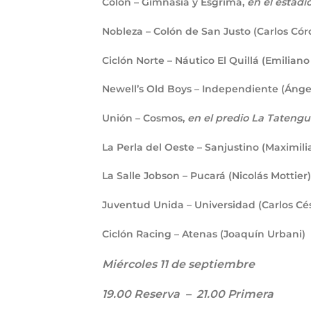
Colón – Gimnasia y Esgrima,
en el estadi
Nobleza – Colón de San Justo (Carlos Có
Ciclón Norte – Náutico El Quillá (Emilia
Newell’s Old Boys – Independiente (Ángel
Unión – Cosmos,
en el predio La Tatengu
La Perla del Oeste – Sanjustino (Maximil
La Salle Jobson – Pucará (Nicolás Mottier)
Juventud Unida – Universidad (Carlos Cé
Ciclón Racing – Atenas (Joaquín Urbani)
Miércoles 11 de septiembre
19.00 Reserva – 21.00 Primera