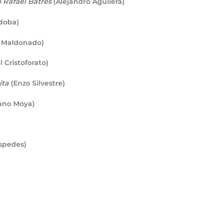
o Rafael Batres
(Alejandro Aguilera)
rdoba)
no Maldonado)
 Cristoforato)
ita
(Enzo Silvestre)
iano Moya)
spedes)