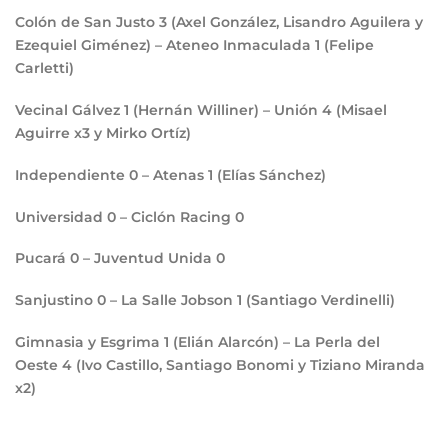
Colón de San Justo
3
(Axel González, Lisandro Aguilera y
Ezequiel Giménez) – Ateneo Inmaculada
1
(Felipe
Carletti)
Vecinal Gálvez
1
(Hernán Williner) – Unión
4
(Misael
Aguirre x3 y Mirko Ortíz)
Independiente
0
– Atenas
1
(Elías Sánchez)
Universidad
0
– Ciclón Racing
0
Pucará
0
– Juventud Unida
0
Sanjustino
0
– La Salle Jobson
1
(Santiago Verdinelli)
Gimnasia y Esgrima
1
(Elián Alarcón) – La Perla del
Oeste
4
(Ivo Castillo, Santiago Bonomi y Tiziano Miranda
x2)