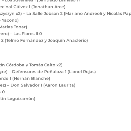
 – Los Juveniles
1
(Santiago Lamason)
ecinal Gálvez
1
(Jonathan Arce)
zyszyn x2) – La Salle Jobson
2
(Mariano Andreoli y Nicolás Pa
 Yacono)
Matías Tobar)
ro) – Las Flores II
0
d
2
(Telmo Fernández y Joaquín Anaclerio)
tín Córdoba y Tomás Caito x2)
gre) – Defensores de Peñaloza
1
(Lionel Rojas)
Verde
1
(Hernán Blanche)
ez) – Don Salvador
1
(Aaron Laurita)
a
0
tín Leguizamón)