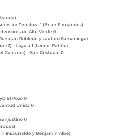
 Aranda)
nsores de Peñaloza
1
(Brian Fernández)
Defensores de Alto Verde
0
(Jonatan Robledo y Lautaro Samaniego)
no x2) – Loyola
1
(Leonel Patiño)
l Contrera) – San Cristóbal
0
CyD El Pozo
0
Juventud Unida
0
 Sanjustino
0
árquez)
ín Insaurralde y Benjamín Albe)