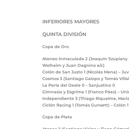
INFERIORES MAYORES
QUINTA DIVISIÓN
Copa de Oro
Ateneo Inmaculada
2
(Joaquín Szupiany 
Wolheim y Juan Dagnino e/c)
Colón de San Justo
1
(Nicolás Mena) – J
Cosmos
3
(Santiago Galopo y Tomás Villal
La Perla del Oeste
0
– Sanjustino
0
Gimnasia y Esgrima
1
(Franco Páez) – Un
Independiente
3
(Thiago Riquelme, Mari
Ciclón Racing
1
(Tomás Gunsett) – Colón
Copa de Plata