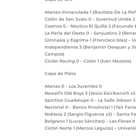
Ateneo Inmaculada
1
(Bautista De La Pe
Colón de San Justo
0
– Juventud Unida
Cosmos
0
– Náutico El Quillá
2
(Facundo B
La Perla del Oeste
0
– Sanjustino
2
(Renz
Gimnasia y Esgrima
1
(Francisco Islas) – 
Independiente
3
(Benjamín Oesquer y Jo
Campos)
Ciclón Racing
0
– Colón
1
(Iván Mazzola)
Copa de Plata
Atenas
0
– Los Juveniles
0
Newell’s Old Boys
3
(Jesús Escribanich x2 
Sportivo Guadalupe
0
– La Salle Jobson
Nacional
0
– Banco Provincial
1
(Yair Faría
Nobleza
2
(Sergio Figueroa x2) – Santa F
Belgrano
1
(Lucas Sánchez) – Las Flores II
Ciclón Norte
1
(Marcos Leguiza) – Univer