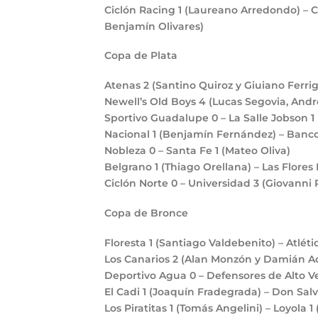
Ciclón Racing
1
(Laureano Arredondo) – 
Benjamín Olivares)
Copa de Plata
Atenas
2
(Santino Quiroz y Giuiano Ferrig
Newell’s Old Boys
4
(Lucas Segovia, André
Sportivo Guadalupe
0
– La Salle Jobson
1
Nacional
1
(Benjamín Fernández) – Banco
Nobleza
0
– Santa Fe
1
(Mateo Oliva)
Belgrano
1
(Thiago Orellana) – Las Flores 
Ciclón Norte
0
– Universidad
3
(Giovanni 
Copa de Bronce
Floresta
1
(Santiago Valdebenito) – Atlét
Los Canarios
2
(Alan Monzón y Damián A
Deportivo Agua
0
– Defensores de Alto 
El Cadi
1
(Joaquín Fradegrada) – Don Sal
Los Piratitas
1
(Tomás Angelini) – Loyola
1