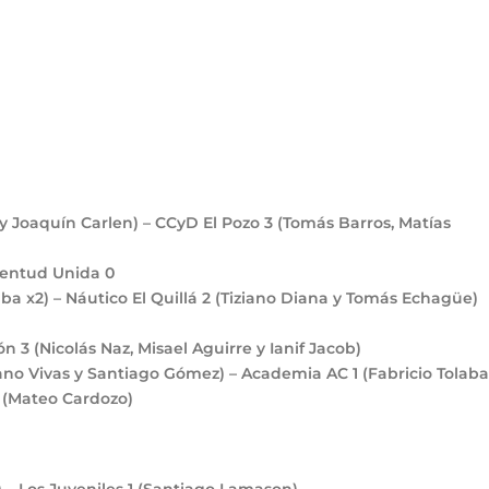
y Joaquín Carlen) – CCyD El Pozo
3
(Tomás Barros, Matías
uventud Unida
0
ba x2) – Náutico El Quillá
2
(Tiziano Diana y Tomás Echagüe)
ión
3
(Nicolás Naz, Misael Aguirre y Ianif Jacob)
ano Vivas y Santiago Gómez) – Academia AC
1
(Fabricio Tolaba
1
(Mateo Cardozo)