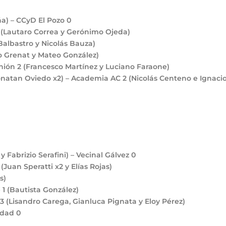
ña) – CCyD El Pozo
0
2
(Lautaro Correa y Gerónimo Ojeda)
albastro y Nicolás Bauza)
o Grenat y Mateo González)
Unión
2
(Francesco Martínez y Luciano Faraone)
natan Oviedo x2) – Academia AC
2
(Nicolás Centeno e Ignaci
y Fabrizio Serafini) – Vecinal Gálvez
0
3
(Juan Speratti x2 y Elías Rojas)
s)
e
1
(Bautista González)
3
(Lisandro Carega, Gianluca Pignata y Eloy Pérez)
sidad
0