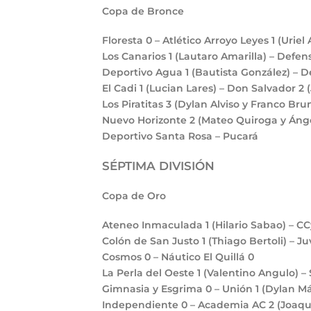
Copa de Bronce
Floresta
0
– Atlético Arroyo Leyes
1
(Uriel
Los Canarios
1
(Lautaro Amarilla) – Defe
Deportivo Agua
1
(Bautista González) – 
El Cadi
1
(Lucian Lares) – Don Salvador
2
Los Piratitas
3
(Dylan Alviso y Franco Bru
Nuevo Horizonte
2
(Mateo Quiroga y Ánge
Deportivo Santa Rosa – Pucará
SÉPTIMA DIVISIÓN
Copa de Oro
Ateneo Inmaculada
1
(Hilario Sabao) – C
Colón de San Justo
1
(Thiago Bertoli) – 
Cosmos
0
– Náutico El Quillá
0
La Perla del Oeste
1
(Valentino Angulo) –
Gimnasia y Esgrima
0
– Unión
1
(Dylan M
Independiente
0
– Academia AC
2
(Joaqu