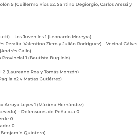
Colón
5
(Guillermo Ríos x2, Santino Degiorgio, Carlos Aressi y
utti) – Los Juveniles
1
(Leonardo Moreyra)
s Peralta, Valentino Ziero y Julián Rodríguez) – Vecinal Gálv
(Andrés Gallo)
 Provincial
1
(Bautista Bugliolo)
II
2
(Laureano Roa y Tomás Monzón)
Paglia x2 y Matías Gutiérrez)
ico Arroyo Leyes
1
(Máximo Hernández)
cevedo) – Defensores de Peñaloza
0
Verde
0
vador
0
(Benjamín Quintero)