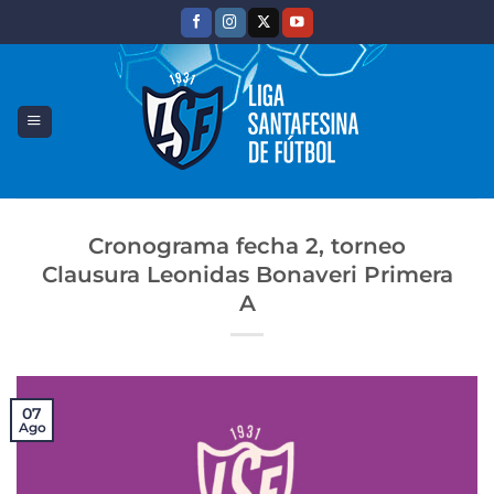
Saltar
al
contenido
Cronograma fecha 2, torneo
Clausura Leonidas Bonaveri Primera
A
07
Ago