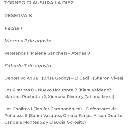
TORNEO CLAUSURA LA DIEZ
RESERVA B
Fecha 1
Viernes 2 de agosto
Veteranos
1
(Malena Sánchez) – Atenas
0
Sábado 3 de agosto
Deportivo Agua
1
(Brisa Godoy) – El Cadi
1
(Sharon Vivas)
Los Piratitas
0
– Nuevo Horizonte
7
(Kiara Valdez x3,
Martina Pucheta x2, Xiomara Rivero y Tatiana Meza)
Los Cholitos
1
(Jenifer Campodónico) – Defensores de
Peñaloza
6
(Safira Vázquez, Oriana Farías, Alison Duarte,
Candela Montes x2 y Claudia Gorosito)