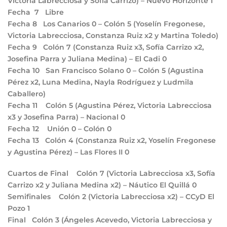
Victoria Labrecciosa y Sofía Carrizo) – Nuevo Horizonte
1
Fecha 7
Libre
Fecha 8
Los Canarios
0
– Colón
5
(Yoselín Fregonese,
Victoria Labrecciosa, Constanza Ruiz x2 y Martina Toledo)
Fecha 9
Colón
7
(Constanza Ruiz x3, Sofía Carrizo x2,
Josefina Parra y Juliana Medina) – El Cadi
0
Fecha 10
San Francisco Solano
0
– Colón
5
(Agustina
Pérez x2, Luna Medina, Nayla Rodríguez y Ludmila
Caballero)
Fecha 11
Colón
5
(Agustina Pérez, Victoria Labrecciosa
x3 y Josefina Parra) – Nacional
0
Fecha 12
Unión
0
– Colón
0
Fecha 13
Colón
4
(Constanza Ruiz x2, Yoselín Fregonese
y Agustina Pérez) – Las Flores II
0
Cuartos de Final
Colón
7
(Victoria Labrecciosa x3, Sofía
Carrizo x2 y Juliana Medina x2) – Náutico El Quillá
0
Semifinales
Colón
2
(Victoria Labrecciosa x2) – CCyD El
Pozo
1
Final
Colón
3
(Ángeles Acevedo, Victoria Labrecciosa y