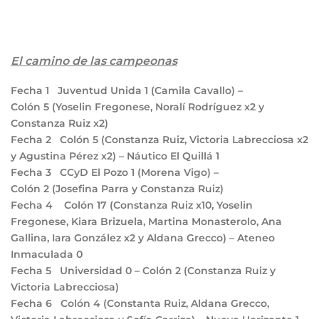
El camino de las campeonas
Fecha 1
Juventud Unida
1
(Camila Cavallo) –
Colón
5
(Yoselin Fregonese, Noralí Rodríguez x2 y
Constanza Ruiz x2)
Fecha 2
Colón
5
(Constanza Ruiz, Victoria Labrecciosa x2
y Agustina Pérez x2) – Náutico El Quillá
1
Fecha 3
CCyD El Pozo
1
(Morena Vigo) –
Colón
2
(Josefina Parra y Constanza Ruiz)
Fecha 4
Colón
17
(Constanza Ruiz x10, Yoselin
Fregonese, Kiara Brizuela, Martina Monasterolo, Ana
Gallina, Iara González x2 y Aldana Grecco) – Ateneo
Inmaculada
0
Fecha 5
Universidad
0
– Colón
2
(Constanza Ruiz y
Victoria Labrecciosa)
Fecha 6
Colón
4
(Constanta Ruiz, Aldana Grecco,