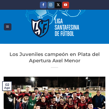
Saltar
al
contenido
Los Juveniles campeón en Plata del
Apertura Axel Menor
02
Ago