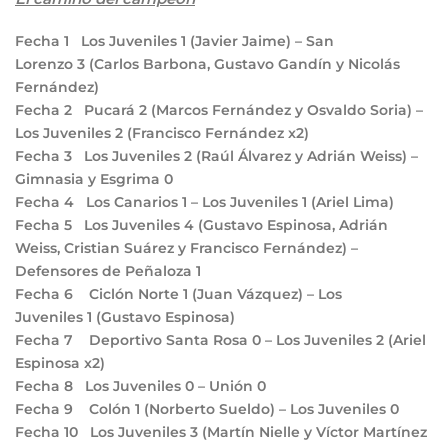
Fecha 1
Los Juveniles
1
(Javier Jaime) – San
Lorenzo
3
(Carlos Barbona, Gustavo Gandín y Nicolás
Fernández)
Fecha 2
Pucará
2
(Marcos Fernández y Osvaldo Soria) –
Los Juveniles
2
(Francisco Fernández x2)
Fecha 3
Los Juveniles
2
(Raúl Álvarez y Adrián Weiss) –
Gimnasia y Esgrima
0
Fecha 4
Los Canarios
1
– Los Juveniles
1
(Ariel Lima)
Fecha 5
Los Juveniles
4
(Gustavo Espinosa, Adrián
Weiss, Cristian Suárez y Francisco Fernández) –
Defensores de Peñaloza
1
Fecha 6
Ciclón Norte
1
(Juan Vázquez) – Los
Juveniles
1
(Gustavo Espinosa)
Fecha 7
Deportivo Santa Rosa
0
– Los Juveniles
2
(Ariel
Espinosa x2)
Fecha 8
Los Juveniles
0
– Unión
0
Fecha 9
Colón
1
(Norberto Sueldo) – Los Juveniles
0
Fecha 10
Los Juveniles
3
(Martín Nielle y Víctor Martínez