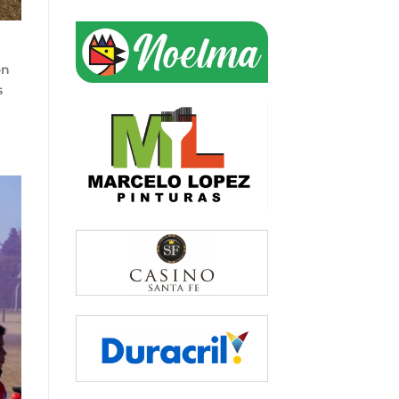
a
on
s