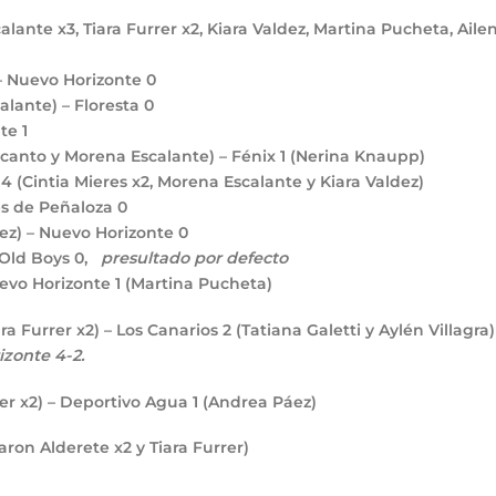
lante x3, Tiara Furrer x2, Kiara Valdez, Martina Pucheta, Aile
 – Nuevo Horizonte
0
alante) – Floresta
0
nte
1
canto y Morena Escalante) – Fénix
1
(Nerina Knaupp)
e
4
(Cintia Mieres x2, Morena Escalante y Kiara Valdez)
s de Peñaloza
0
ez) – Nuevo Horizonte
0
 Old Boys
0
,
presultado por defecto
uevo Horizonte
1
(Martina Pucheta)
ara Furrer x2) – Los Canarios
2
(Tatiana Galetti y Aylén Villagra
izonte 4-2.
rer x2) – Deportivo Agua
1
(Andrea Páez)
ron Alderete x2 y Tiara Furrer)