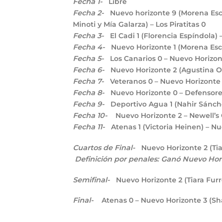
Fecha 1-
Libre
Fecha 2-
Nuevo horizonte
9
(Morena Esca
Minoti y Mía Galarza) – Los Piratitas
0
Fecha 3-
El Cadi
1
(Florencia Espíndola)
Fecha 4-
Nuevo Horizonte
1
(Morena Esc
Fecha 5-
Los Canarios
0
– Nuevo Horizo
Fecha 6-
Nuevo Horizonte
2
(Agustina O
Fecha 7-
Veteranos
0
– Nuevo Horizont
Fecha 8-
Nuevo Horizonte
0
– Defensore
Fecha 9-
Deportivo Agua
1
(Nahir Sánch
Fecha 10-
Nuevo Horizonte
2
– Newell’s
Fecha 11-
Atenas
1
(Victoria Heinen) – N
Cuartos de Final-
Nuevo Horizonte
2
(Ti
Definición por penales: Ganó Nuevo Hor
Semifinal-
Nuevo Horizonte
2
(Tiara Fur
Final-
Atenas
0
– Nuevo Horizonte
3
(Sha