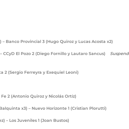
c) – Banco Provincial
3
(Hugo Quiroz y Lucas Acosta x2)
 – CCyD El Pozo
2
(Diego Fornillo y Lautaro Sancus)
Suspend
sta
2
(Sergio Ferreyra y Exequiel Leoni)
a Fe
2
(Antonio Quiroz y Nicolás Ortíz)
 Balquinta x3) – Nuevo Horizonte
1
(Cristian Plorutti)
) – Los Juveniles
1
(Joan Bustos)