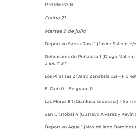
PRIMERA B
Fecha 21
Martes 9 de julio
Deportivo Santa Rosa
1
(Javier Salinas e/
Defensores de Peñaloza
1
(Diogo Molina)
a los 7′ ST
Los Piratitas
2
(Jairo Zanabria x2) – Flore
El Cadi
0
– Belgrano
0
Las Flores II
1
(Gianluca Ledesma) – Sant
San Cristóbal
4
(Gustavo Álvarez y Kevin
Deportivo Agua
1
(Maximiliano Domínguez