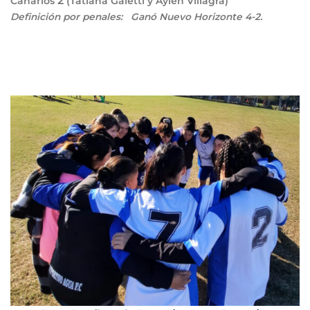
2
Canarios
(Tatiana Galetti y Aylén Villagra)
Definición por penales:
Ganó Nuevo Horizonte 4-2
.