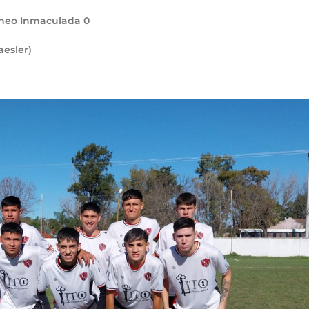
teneo Inmaculada
0
aesler)