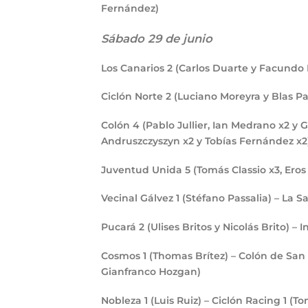
Fernández)
Sábado 29 de junio
Los Canarios
2
(Carlos Duarte y Facundo 
Ciclón Norte
2
(Luciano Moreyra y Blas P
Colón
4
(Pablo Jullier, Ian Medrano x2 y 
Andruszczyszyn x2 y Tobías Fernández x2
Juventud Unida
5
(Tomás Classio x3, Ero
Vecinal Gálvez
1
(Stéfano Passalia) – La S
Pucará
2
(Ulises Britos y Nicolás Brito) 
Cosmos
1
(Thomas Brítez) – Colón de San
Gianfranco Hozgan)
Nobleza
1
(Luis Ruiz) – Ciclón Racing
1
(To