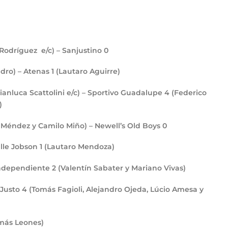
Rodríguez e/c) – Sanjustino
0
adro) – Atenas
1
(Lautaro Aguirre)
Gianluca Scattolini e/c) – Sportivo Guadalupe
4
(Federico
)
s Méndez y Camilo Miño) – Newell’s Old Boys
0
alle Jobson
1
(Lautaro Mendoza)
– Independiente
2
(Valentín Sabater y Mariano Vivas)
 Justo
4
(Tomás Fagioli, Alejandro Ojeda, Lúcio Amesa y
más Leones)