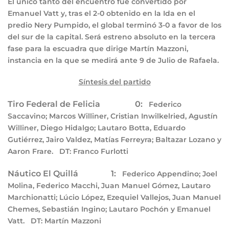
El único tanto del encuentro fue convertido por
Emanuel Vatt y, tras el 2-0 obtenido en la Ida en el
predio Nery Pumpido, el global terminó 3-0 a favor de los
del sur de la capital. Será estreno absoluto en la tercera
fase para la escuadra que dirige Martín Mazzoni,
instancia en la que se medirá ante 9 de Julio de Rafaela.
Síntesis del partido
Tiro Federal de Felicia 0:
Federico
Saccavino; Marcos Williner, Cristian Inwilkelried, Agustín
Williner, Diego Hidalgo; Lautaro Botta, Eduardo
Gutiérrez, Jairo Valdez, Matías Ferreyra; Baltazar Lozano y
Aaron Frare.
DT:
Franco Furlotti
Náutico El Quillá 1:
Federico Appendino; Joel
Molina, Federico Macchi, Juan Manuel Gómez, Lautaro
Marchionatti; Lúcio López, Ezequiel Vallejos, Juan Manuel
Chemes, Sebastián Ingino; Lautaro Pochón y Emanuel
Vatt.
DT:
Martín Mazzoni