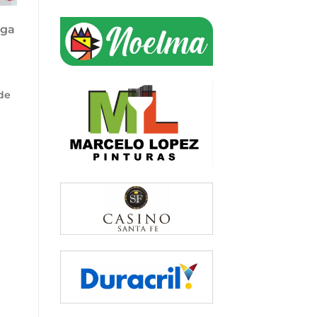
iga
 de