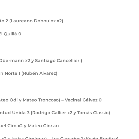
sto
2
(Laureano Dobouloz x2)
El Quillá
0
 Obermann x2 y Santiago Cancellieri)
lon Norte
1
(Rubén Álvarez)
ateo Odi y Mateo Troncoso) – Vecinal Gálvez
0
entud Unida
3
(Rodrigo Gallier x2 y Tomás Classio)
el Ciro x2 y Mateo Giorza)
x2 y Isaías Giménez) – Los Canarios
1
(Kevin Benítez)