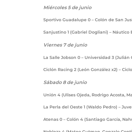
Miércoles 5 de junio
Sportivo Guadalupe
0
– Colón de San Ju
Sanjustino
1
(Gabriel Dogliani) – Náutico 
Viernes 7 de junio
La Salle Jobson
0
– Universidad
3
(Julián
Ciclón Racing
2
(León González x2) – Cic
Sábado 8 de junio
Unión
4
(Ulises Ojeda, Rodrigo Acosta, M
La Perla del Oeste
1
(Waldo Pedro) – Juv
Atenas
0
– Colón
4
(Santiago García, Nahu
Nobleza
4
(Mateo Gutman, Gonzalo Conti 