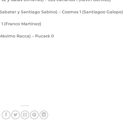
n Sabater y Santiago Sabino) – Cosmos
1
(Santiagoo Galopo)
a
1
(Franco Martínez)
y Máximo Racca) – Pucará
0