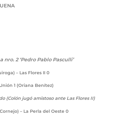
BUENA
nro. 2 ‘Pedro Pablo Pasculli’
roga) – Las Flores II
0
 Unión
1
(Oriana Benítez)
o (Colón jugó amistoso ante Las Flores II)
a Cornejo) – La Perla del Oeste
0