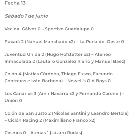
Fecha 13
Sábado 1 de junio
Vecinal Gálvez
0
– Sportivo Guadalupe
0
Pucará
2
(Nahuel Manchado x2) – La Perla del Oeste
0
Juventud Unida
2
(Hugo Hofstetter x2) – Ateneo
Inmaculada
2
(Lautaro González Riaño y Manuel Baez)
Colón
4
(Matías Córdoba, Thiago Fusco, Facundo
Contreras e Iván Barbona) – Newell’s Old Boys
0
Los Canarios
3
(Amir Navarro x2 y Fernando Coronel) –
Unión
0
Colón de San Justo
2
(Nicolás Santini y Leandro Bertola)
– Ciclón Racing
2
(Maximiliano Franco x2)
Cosmos
0
– Atenas
1
(Lázaro Rodas)