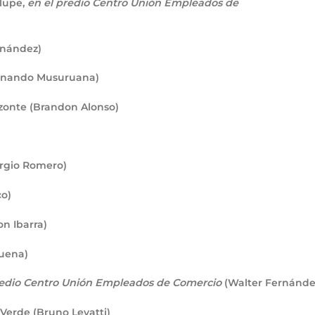
lupe,
en el predio Centro Unión Empleados de
rnández)
ernando Musuruana)
onte (Brandon Alonso)
rgio Romero)
co)
n Ibarra)
uena)
redio Centro Unión Empleados de Comercio
(Walter Fernánde
Verde (Bruno Levatti)