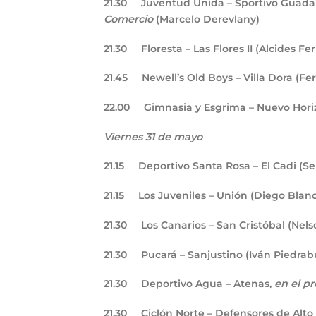
21.30
Juventud Unida – Sportivo Guada
Comercio
(Marcelo Derevlany)
21.30
Floresta – Las Flores II (Alcides Fe
21.45
Newell’s Old Boys – Villa Dora (F
22.00
Gimnasia y Esgrima – Nuevo Horiz
Viernes 31 de mayo
21.15
Deportivo Santa Rosa – El Cadi (Se
21.15
Los Juveniles – Unión (Diego Blan
21.30
Los Canarios – San Cristóbal (Nelso
21.30
Pucará – Sanjustino (Iván Piedrab
21.30
Deportivo Agua – Atenas,
en el p
21.30
Ciclón Norte – Defensores de Alto 