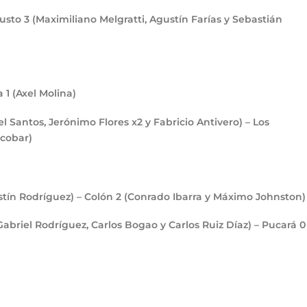
Justo
3
(Maximiliano Melgratti, Agustín Farías y Sebastián
ma
1
(Axel Molina)
 Santos, Jerónimo Flores x2 y Fabricio Antivero) – Los
scobar)
stín Rodríguez) – Colón
2
(Conrado Ibarra y Máximo Johnston)
Gabriel Rodríguez, Carlos Bogao y Carlos Ruiz Díaz) – Pucará
0