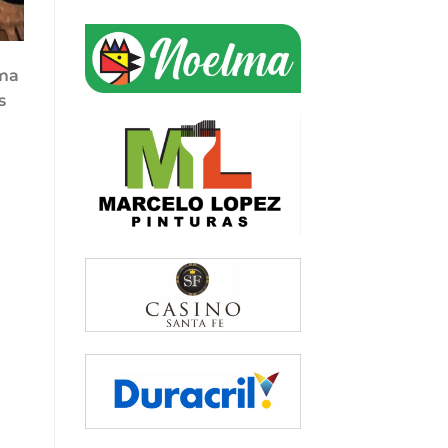
ima
s