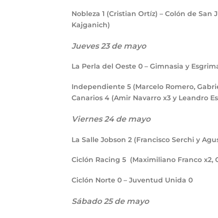
Nobleza
1
(Cristian Ortíz) – Colón de San 
Kajganich)
Jueves 23 de mayo
La Perla del Oeste
0
– Gimnasia y Esgri
Independiente
5
(Marcelo Romero, Gabriel
Canarios
4
(Amir Navarro x3 y Leandro E
Viernes 24 de mayo
La Salle Jobson
2
(Francisco Serchi y Agu
Ciclón Racing
5
(Maximiliano Franco x2, 
Ciclón Norte
0
– Juventud Unida
0
Sábado 25 de mayo