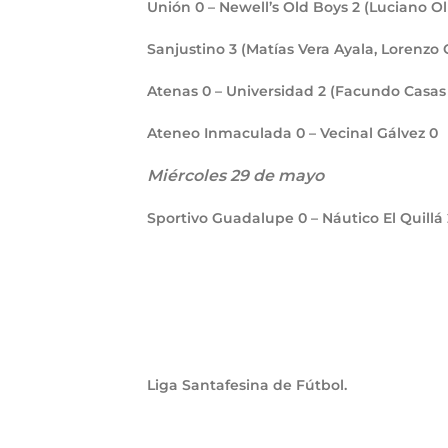
Unión
0
– Newell’s Old Boys
2
(Luciano Ol
Sanjustino
3
(Matías Vera Ayala, Lorenzo
Atenas
0
– Universidad
2
(Facundo Casas
Ateneo Inmaculada
0
– Vecinal Gálvez
0
Miércoles 29 de mayo
Sportivo Guadalupe
0
– Náutico El Quillá
Liga Santafesina de Fútbol.