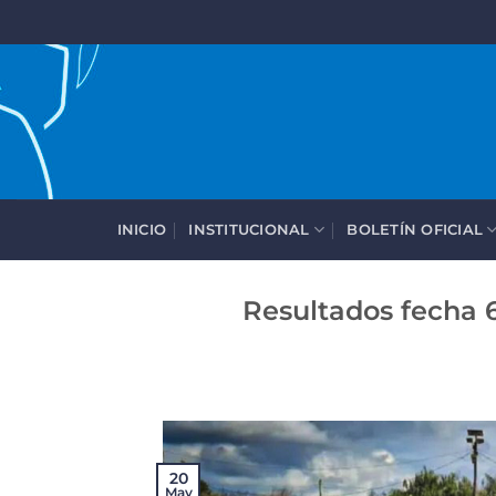
Saltar
al
contenido
INICIO
INSTITUCIONAL
BOLETÍN OFICIAL
Resultados fecha 
20
May