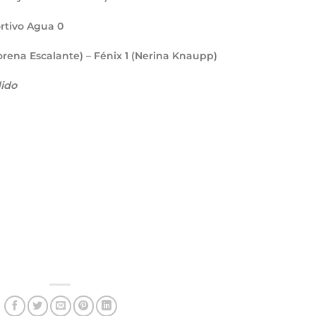
ortivo Agua
0
rena Escalante) – Fénix
1
(Nerina Knaupp)
ido