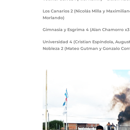
Los Canarios
2
(Nicolás Milla y Maximilia
Morlando)
Gimnasia y Esgrima
4
(Alan Chamorro x3 
Universidad
4
(Cristian Espíndola, Augus
Nobleza
2
(Mateo Gutman y Gonzalo Cont