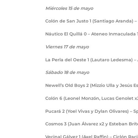
Miércoles 15 de mayo
Colón de San Justo
1
(Santiago Aranda) 
Náutico El Quillá
0
– Ateneo Inmaculada
Viernes 17 de mayo
La Perla del Oeste
1
(Lautaro Ledesma) –
Sábado 18 de mayo
Newell’s Old Boys
2
(Mizzio Ulla y Jesús 
Colón
6
(Leonel Monzón, Lucas Genolet x
Pucará
2
(Yoel Vivas y Dylan Olivares) –
Cosmos
3
(Juan Álvarez x2 y Esteban Brí
Vecinal Gálvez
1
(Axel Raffin) – Ciclón Ra