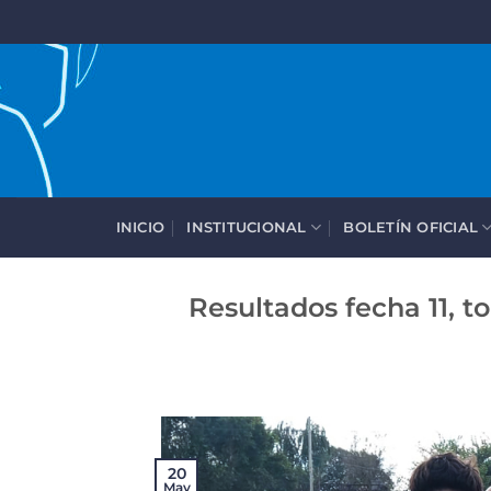
Saltar
al
contenido
INICIO
INSTITUCIONAL
BOLETÍN OFICIAL
Resultados fecha 11, t
20
May