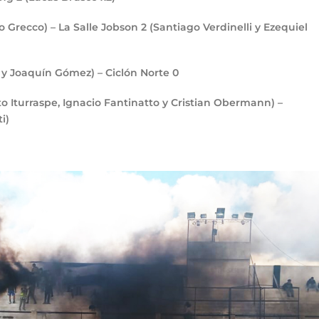
no Grecco) – La Salle Jobson
2
(Santiago Verdinelli y Ezequiel
y Joaquín Gómez) – Ciclón Norte
0
to Iturraspe, Ignacio Fantinatto y Cristian Obermann) –
i)