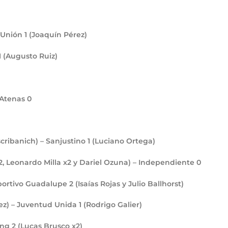
– Unión
1
(Joaquín Pérez)
1
(Augusto Ruiz)
 Atenas
0
Escribanich) – Sanjustino
1
(Luciano Ortega)
2, Leonardo Milla x2 y Dariel Ozuna) – Independiente
0
 Sportivo Guadalupe
2
(Isaías Rojas y Julio Ballhorst)
tez) – Juventud Unida
1
(Rodrigo Galier)
cing
2
(Lucas Brusco x2)