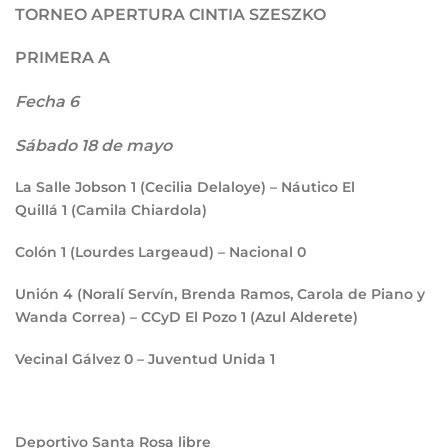
TORNEO APERTURA CINTIA SZESZKO
PRIMERA A
Fecha 6
Sábado 18 de mayo
La Salle Jobson
1
(Cecilia Delaloye) – Náutico El
Quillá
1
(Camila Chiardola)
Colón
1
(Lourdes Largeaud) – Nacional
0
Unión
4
(Noralí Servín, Brenda Ramos, Carola de Piano y
Wanda Correa) – CCyD El Pozo
1
(Azul Alderete)
Vecinal Gálvez
0
– Juventud Unida
1
Deportivo Santa Rosa libre