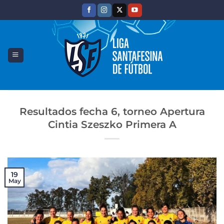
Saltar
al
contenido
Resultados fecha 6, torneo Apertura
Cintia Szeszko Primera A
19
May