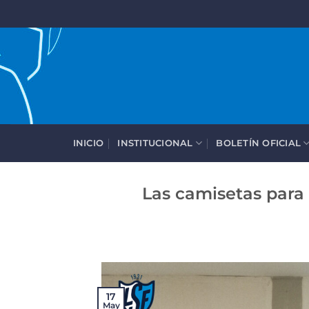
Saltar
al
contenido
INICIO
INSTITUCIONAL
BOLETÍN OFICIAL
Las camisetas para 
17
May