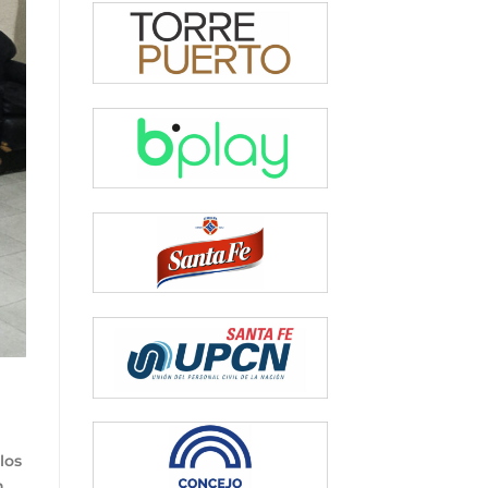
los
n