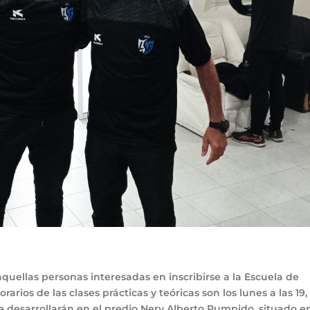
uellas personas interesadas en inscribirse a la Escuela de
rios de las clases prácticas y teóricas son los lunes a las 19, 
y se desarrollarán en el predio Nery Alberto Pumpido, situado e