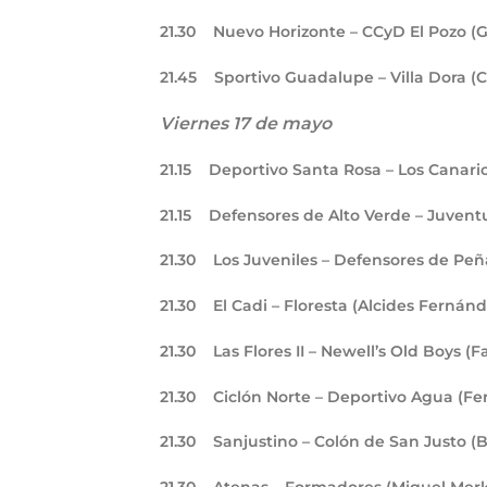
21.30
Nuevo Horizonte – CCyD El Pozo (G
21.45
Sportivo Guadalupe – Villa Dora (C
Viernes 17 de mayo
21.15
Deportivo Santa Rosa – Los Canario
21.15
Defensores de Alto Verde – Juvent
21.30
Los Juveniles – Defensores de Peñ
21.30
El Cadi – Floresta (Alcides Fernánd
21.30
Las Flores II – Newell’s Old Boys (F
21.30
Ciclón Norte – Deportivo Agua (F
21.30
Sanjustino – Colón de San Justo (B