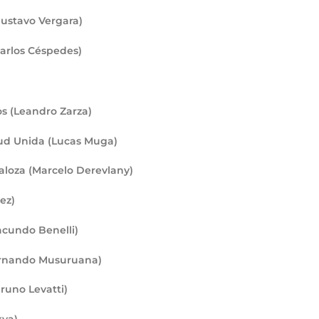
ustavo Vergara)
arlos Céspedes)
s (Leandro Zarza)
ud Unida (Lucas Muga)
aloza (Marcelo Derevlany)
ez)
acundo Benelli)
ernando Musuruana)
runo Levatti)