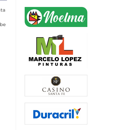
nta
ibe