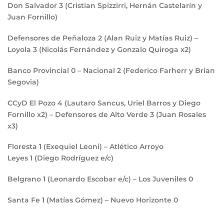
Don Salvador
3
(Cristian Spizzirri, Hernán Castelarín y
Juan Fornillo)
Defensores de Peñaloza
2
(Alan Ruiz y Matías Ruiz) –
Loyola
3
(Nicolás Fernández y Gonzalo Quiroga x2)
Banco Provincial
0
– Nacional
2
(Federico Farherr y Brian
Segovia)
CCyD El Pozo
4
(Lautaro Sancus, Uriel Barros y Diego
Fornillo x2) – Defensores de Alto Verde
3
(Juan Rosales
x3)
Floresta
1
(Exequiel Leoni) – Atlético Arroyo
Leyes
1
(Diego Rodríguez e/c)
Belgrano
1
(Leonardo Escobar e/c) – Los Juveniles
0
Santa Fe
1
(Matías Gómez) – Nuevo Horizonte
0