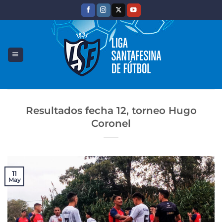
Saltar
al
contenido
Resultados fecha 12, torneo Hugo
Coronel
11
May