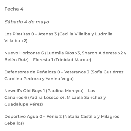
Fecha 4
Sábado 4 de mayo
Los Piratitas
0
– Atenas
3
(Cecilia Villalba y Ludmila
Villalba x2)
Nuevo Horizonte
6
(Ludmila Ríos x3, Sharon Alderete x2 y
Belén Ruiz) – Floresta
1
(Trinidad Marote)
Defensores de Peñaloza
0
– Veteranos
3
(Sofía Gutiérrez,
Carolina Pedrozo y Yanina Vega)
Newell’s Old Boys
1
(Paulina Moreyra) – Los
Canarios
6
(Yadira Loseco x4, Micaela Sánchez y
Guadalupe Pérez)
Deportivo Agua
0
– Fénix
2
(Natalia Castillo y Milagros
Ceballos)