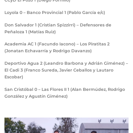
CCyD El Pozo
1
(Diego Fornillo)
Loyola
0
– Banco Provincial
1
(Pablo García e/c)
Don Salvador
1
(Cristian Spizzirri) – Defensores de
Peñaloza
1
(Matías Ruiz)
Academia AC
1
(Facundo Iacono) – Los Piratitas
2
(Jonatan Echavarría y Rodrigo Davanzo)
Deportivo Agua
2
(Leandro Barbona y Adrián Giménez) –
El Cadi
3
(Franco Sureda, Javier Ceballos y Lautaro
Escobar)
San Cristóbal
0
– Las Flores II
1
(Alan Bermúdez, Rodrigo
González y Agustín Giménez)