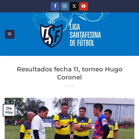
Saltar
al
contenido
Resultados fecha 11, torneo Hugo
Coronel
04
May