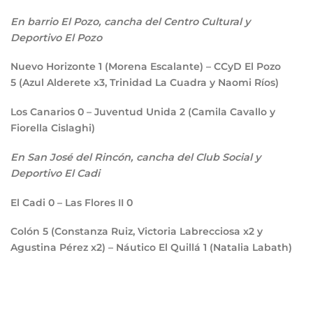
En barrio El Pozo, cancha del Centro Cultural y
Deportivo El Pozo
Nuevo Horizonte
1
(Morena Escalante) – CCyD El Pozo
5
(Azul Alderete x3, Trinidad La Cuadra y Naomi Ríos)
Los Canarios
0
– Juventud Unida
2
(Camila Cavallo y
Fiorella Cislaghi)
En San José del Rincón, cancha del Club Social y
Deportivo El Cadi
El Cadi
0
– Las Flores II
0
Colón
5
(Constanza Ruiz, Victoria Labrecciosa x2 y
Agustina Pérez x2) – Náutico El Quillá
1
(Natalia Labath)